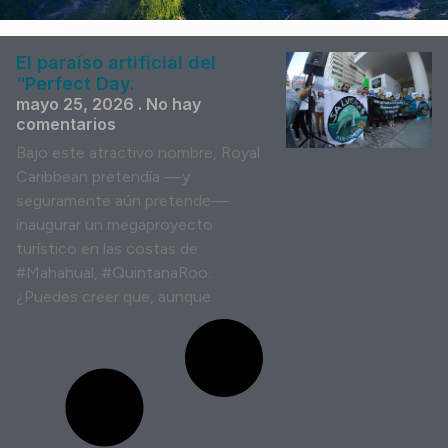
El paraíso artificial del
“Perfect Day.
mayo 25, 2026
No hay
comentarios
Bajo este atractivo nombre, Royal
Caribbean pretendía —y
seguramente aún pretende—
inaugurar un megaproyecto
turístico en las costas de
#Mahahual, #QuintanaRoo.
¿Puedes creer que, aunque