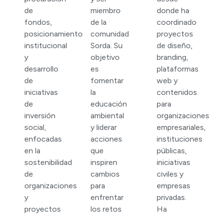
de
miembro
donde ha
fondos,
de la
coordinado
posicionamiento
comunidad
proyectos
institucional
Sorda. Su
de diseño,
y
objetivo
branding,
desarrollo
es
plataformas
de
fomentar
web y
iniciativas
la
contenidos
de
educación
para
inversión
ambiental
organizaciones
social,
y liderar
empresariales,
enfocadas
acciones
instituciones
en la
que
públicas,
sostenibilidad
inspiren
iniciativas
de
cambios
civiles y
organizaciones
para
empresas
y
enfrentar
privadas.
proyectos
los retos
Ha