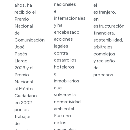
nacionales
años, ha
el
e
recibido el
extranjero,
internacionales
Premio
en
y ha
Nacional
estructuración
encabezado
de
financiera,
acciones
Comunicación
sostenibilidad,
legales
José
arbitrajes
contra
Pagés
complejos
desarrollos
Llergo
y rediseño
hoteleros
2023 y el
de
e
Premio
procesos.
inmobiliarios
Nacional
que
al Mérito
vulneran la
Ciudadano
normatividad
en 2002
ambiental.
por los
Fue uno
trabajos
de los
de
principales