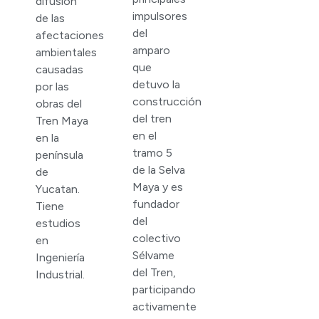
difusión
impulsores
de las
del
afectaciones
amparo
ambientales
que
causadas
detuvo la
por las
construcción
obras del
del tren
Tren Maya
en el
en la
tramo 5
península
de la Selva
de
Maya y es
Yucatan.
fundador
Tiene
del
estudios
colectivo
en
Sélvame
Ingeniería
del Tren,
Industrial.
participando
activamente