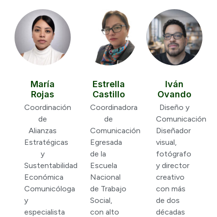
María
Estrella
Iván
Rojas
Castillo
Ovando
Coordinación
Coordinadora
Diseño y
de
de
Comunicación
Alianzas
Comunicación
Diseñador
Estratégicas
Egresada
visual,
y
de la
fotógrafo
Sustentabilidad
Escuela
y director
Económica
Nacional
creativo
Comunicóloga
de Trabajo
con más
y
Social,
de dos
especialista
con alto
décadas