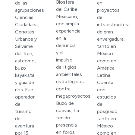
Biosfera
de las
en
del Caribe
agrupaciones
proyectos
Mexicano,
Ciencias
de
con amplia
Ciudadana,
infraestructura
experiencia
Cenotes
de gran
en la
Urbanos y
envergadura,
denuncia
Sélvame
tanto en
y el
del Tren,
México
impulso
así como,
como en
de litigios
buzo
América
ambientales
kayakista,
Latina.
estratégicos
y guía de
Cuenta
contra
ríos. Fue
con
megaproyectos.
operador
estudios
Buzo de
de
de
cuevas, ha
turismo
posgrado,
tenido
de
tanto en
presencia
aventura
México
en foros
por 15
como en