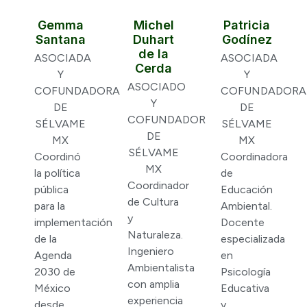
Gemma
Michel
Patricia
Santana
Duhart
Godínez
de la
ASOCIADA
ASOCIADA
Cerda
Y
Y
ASOCIADO
COFUNDADORA
COFUNDADORA
Y
DE
DE
COFUNDADOR
SÉLVAME
SÉLVAME
DE
MX
MX
SÉLVAME
Coordinó
Coordinadora
MX
la política
de
Coordinador
pública
Educación
de Cultura
para la
Ambiental.
y
implementación
Docente
Naturaleza.
de la
especializada
Ingeniero
Agenda
en
Ambientalista
2030 de
Psicología
con amplia
México
Educativa
experiencia
desde
y