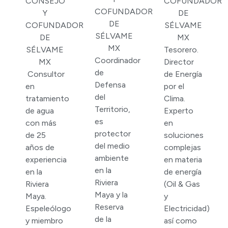
CONSEJO
COFUNDADOR
COFUNDADOR
Y
DE
DE
COFUNDADOR
SÉLVAME
SÉLVAME
DE
MX
MX
SÉLVAME
Tesorero.
Coordinador
MX
Director
de
Consultor
de Energía
Defensa
en
por el
del
tratamiento
Clima.
Territorio,
de agua
Experto
es
con más
en
protector
de 25
soluciones
del medio
años de
complejas
ambiente
experiencia
en materia
en la
en la
de energía
Riviera
Riviera
(Oil & Gas
Maya y la
Maya.
y
Reserva
Espeleólogo
Electricidad)
de la
y miembro
así como