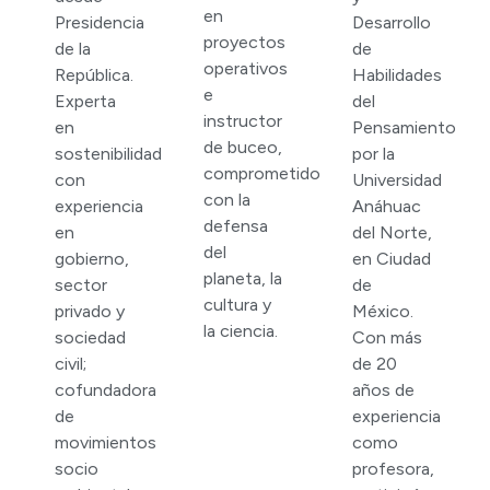
en
Presidencia
Desarrollo
proyectos
de la
de
operativos
República.
Habilidades
e
Experta
del
instructor
en
Pensamiento
de buceo,
sostenibilidad
por la
comprometido
con
Universidad
con la
experiencia
Anáhuac
defensa
en
del Norte,
del
gobierno,
en Ciudad
planeta, la
sector
de
cultura y
privado y
México.
la ciencia.
sociedad
Con más
civil;
de 20
cofundadora
años de
de
experiencia
movimientos
como
socio
profesora,