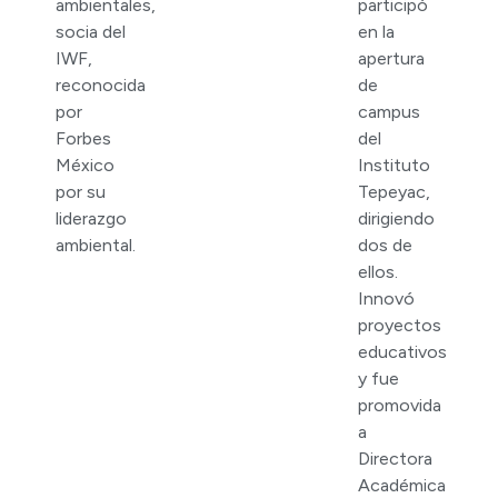
ambientales,
participó
socia del
en la
IWF,
apertura
reconocida
de
por
campus
Forbes
del
México
Instituto
por su
Tepeyac,
liderazgo
dirigiendo
ambiental.
dos de
ellos.
Innovó
proyectos
educativos
y fue
promovida
a
Directora
Académica