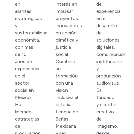
en
interés en
de
alianzas
impulsar
experiencia
estratégicas
proyectos
en el
y
innovadores
desarrollo
sustentabilidad
en acción
de
económica,
climática y
soluciones
con más
justicia
digitales,
de 10
social.
comunicación
años de
Combina
institucional
experiencia
su
y
en el
formación
producción
sector
con una
audiovisual.
social en
visión
Es
México.
inclusiva al
fundador
Ha
estudiar
y director
liderado
Lengua de
creativo
estrategias
Señas
de
de
Mexicana
Imagismo,
procuración
y ser
desde